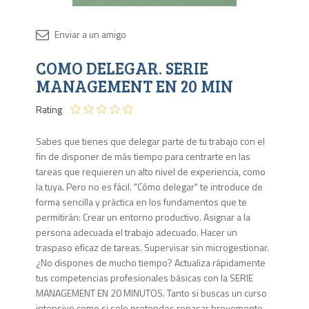
Disponib
COMO DELEGAR. SERIE
2 en
stock
MANAGEMENT EN 20 MIN
Rating
Sabes que tienes que delegar parte de tu trabajo con el
fin de disponer de más tiempo para centrarte en las
tareas que requieren un alto nivel de experiencia, como
la tuya. Pero no es fácil. "Cómo delegar" te introduce de
forma sencilla y práctica en los fundamentos que te
permitirán: Crear un entorno productivo. Asignar a la
persona adecuada el trabajo adecuado. Hacer un
traspaso eficaz de tareas. Supervisar sin microgestionar.
¿No dispones de mucho tiempo? Actualiza rápidamente
tus competencias profesionales básicas con la SERIE
MANAGEMENT EN 20 MINUTOS. Tanto si buscas un curso
intensivo como si solo pretendes repasar brevemente