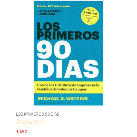
Agotado
1,4
995
LOS PRIMEROS 90 DIAS
AUT
1,450
1,1