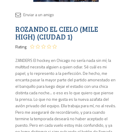
Disponib
ROZANDO EL CIELO (MILE
9 en
stock
HIGH) (CIUDAD 1)
Rating
ZANDERS El hockey en Chicago no sería nada sin mí; la
multitud necesita alguien a quien odiar. Sé cuál es mi
papel, y lo represento a la perfección. De hecho, me
encanta pasar la mayor parte del partido amonestado en
el banquillo para luego dejar el estadio con una chica
distinta cada noche... o eso es lo que quiero que piense
la prensa. Lo que no me gusta es la nueva azafata del
avión privado del equipo. Ella trabaja para mí, no al revés.
Pero me aseguraré de recordárselo, y para cuando
termine la temporada deseará no haber aceptado el
puesto. Pero en cada vuelo estoy más confundido, y ya
no logro distinguir si sigo pulsando el botón de llamada