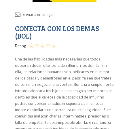
Disponib
CONECTA CON LOS DEMAS
3 en
stock
(BOL)
Rating
Una de las habilidades más necesarias que todos
debieran desarrollar es la de influir en los demás. Sin
ella, las relaciones humanas son ineficaces en el mejor
de los casos y desastrosas en el peor. Ya sea que trates
de cerrar un negocio, una venta millonaria o simplemente
intentes alentar a tus hijos o a un amigo a ser mejores, lo
cierto es que si careces de la capacidad de influir no
podrás convencer a nadie, ni siquiera a ti mismo. La
mente es similar a una cerradura de alta seguridad. Si te
comunicas mal (con charlas interminables, presiones o
falta de empatía), te será imposible abrirla. En cambio, si
aprendes a transmitir tus ideas de la manera adecuada,