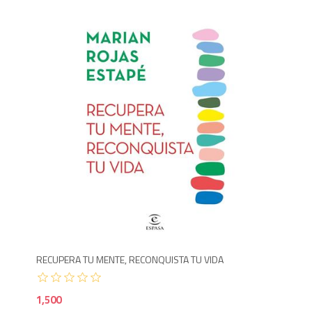
1,450
1,5
RECUPERA TU MENTE, RECONQUISTA TU VIDA
GA
1,500
1,6