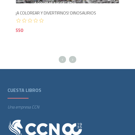
¡A COLOREAR Y DIVERTIRNOS! DINOSAURIOS
26 
550
75
CUESTA LIBROS
Una empresa CCN