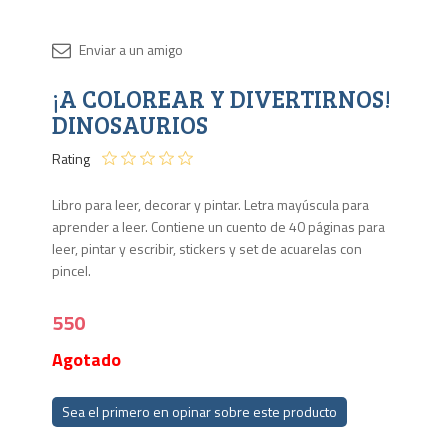
Disponib
¡A COLOREAR Y DIVERTIRNOS!
Agota
DINOSAURIOS
Rating
Libro para leer, decorar y pintar. Letra mayúscula para
aprender a leer. Contiene un cuento de 40 páginas para
leer, pintar y escribir, stickers y set de acuarelas con
pincel.
550
Agotado
Sea el primero en opinar sobre este producto