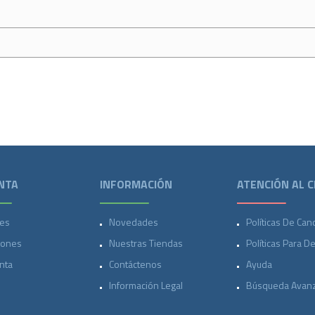
NTA
INFORMACIÓN
ATENCIÓN AL C
es
Novedades
Políticas De Can
iones
Nuestras Tiendas
Políticas Para D
nta
Contáctenos
Ayuda
Información Legal
Búsqueda Avan