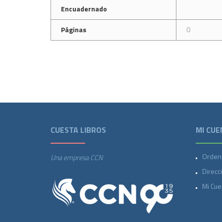
Encuadernado
Páginas
0
CUESTA LIBROS
MI CUE
Orden
Una empresa CCN
Direcc
Mi Cue