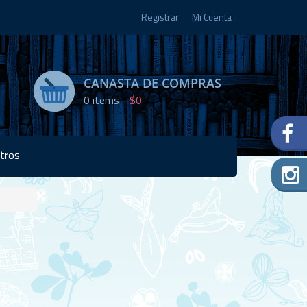
Registrar
Mi Cuenta
CANASTA DE COMPRAS
0
items -
$0
tros
Disponibilidad:
2 en
stock