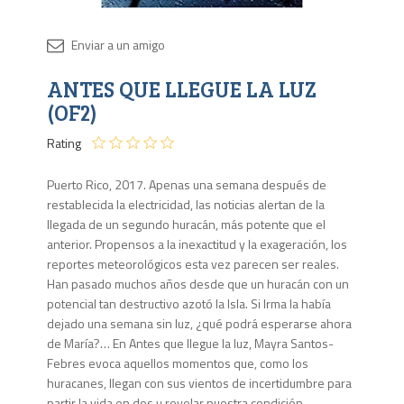
Disponib
ANTES QUE LLEGUE LA LUZ
3 en
stock
(OF2)
Rating
Puerto Rico, 2017. Apenas una semana después de
restablecida la electricidad, las noticias alertan de la
llegada de un segundo huracán, más potente que el
anterior. Propensos a la inexactitud y la exageración, los
reportes meteorológicos esta vez parecen ser reales.
Han pasado muchos años desde que un huracán con un
potencial tan destructivo azotó la Isla. Si Irma la había
dejado una semana sin luz, ¿qué podrá esperarse ahora
de María?… En Antes que llegue la luz, Mayra Santos-
Febres evoca aquellos momentos que, como los
huracanes, llegan con sus vientos de incertidumbre para
partir la vida en dos y revelar nuestra condición