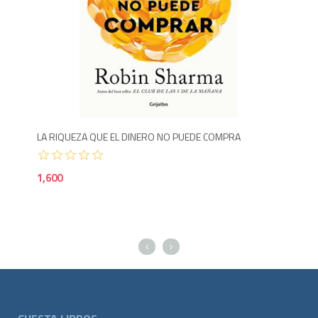
1,400
1,6
LA RIQUEZA QUE EL DINERO NO PUEDE COMPRA
REC
1,600
1,6