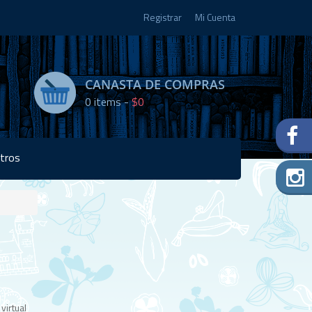
Registrar
Mi Cuenta
CANASTA DE COMPRAS
0
items -
$0
tros
Disponibilidad:
Agotado
virtual