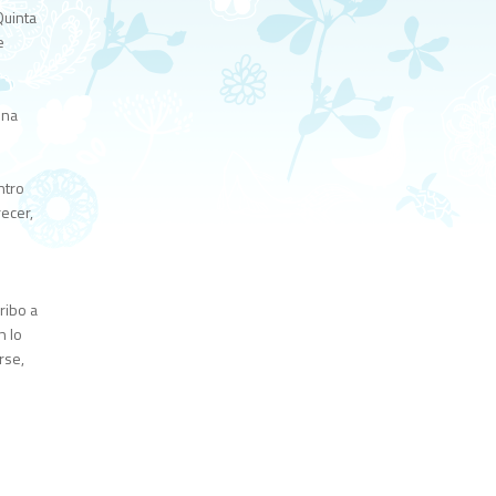
Quinta
e
una
ntro
ecer,
ribo a
n lo
rse,