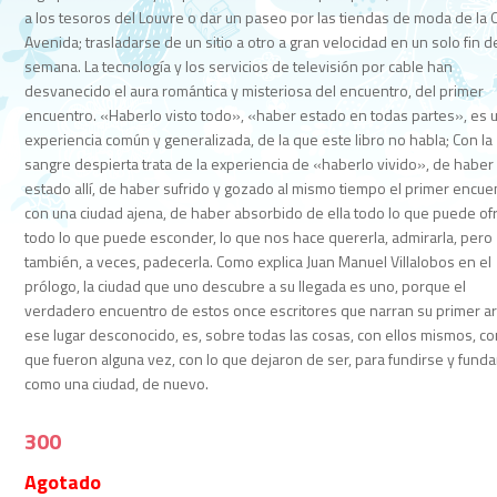
a los tesoros del Louvre o dar un paseo por las tiendas de moda de la 
Avenida; trasladarse de un sitio a otro a gran velocidad en un solo fin d
semana. La tecnología y los servicios de televisión por cable han
desvanecido el aura romántica y misteriosa del encuentro, del primer
encuentro. «Haberlo visto todo», «haber estado en todas partes», es 
experiencia común y generalizada, de la que este libro no habla; Con la
sangre despierta trata de la experiencia de «haberlo vivido», de haber
estado allí, de haber sufrido y gozado al mismo tiempo el primer encue
con una ciudad ajena, de haber absorbido de ella todo lo que puede ofr
todo lo que puede esconder, lo que nos hace quererla, admirarla, pero
también, a veces, padecerla. Como explica Juan Manuel Villalobos en el
prólogo, la ciudad que uno descubre a su llegada es uno, porque el
verdadero encuentro de estos once escritores que narran su primer ar
ese lugar desconocido, es, sobre todas las cosas, con ellos mismos, co
que fueron alguna vez, con lo que dejaron de ser, para fundirse y funda
como una ciudad, de nuevo.
300
Agotado