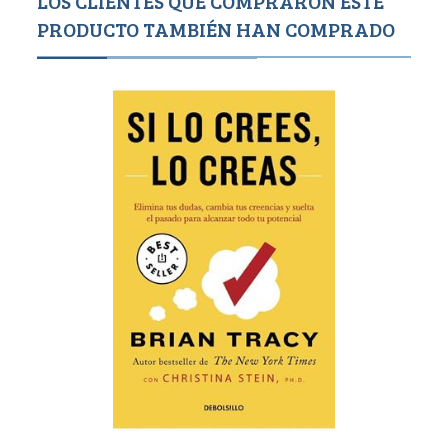
LOS CLIENTES QUE COMPRARON ESTE
PRODUCTO TAMBIÉN HAN COMPRADO
900
9