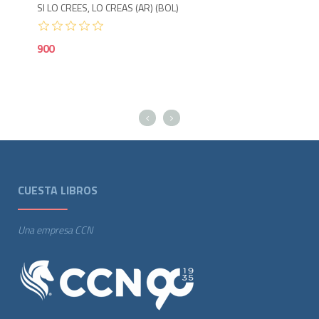
SI LO CREES, LO CREAS (AR) (BOL)
EL 
900
60
CUESTA LIBROS
Una empresa CCN