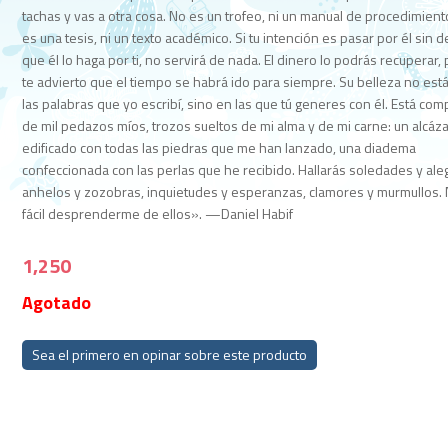
tachas y vas a otra cosa. No es un trofeo, ni un manual de procedimient
es una tesis, ni un texto académico. Si tu intención es pasar por él sin d
que él lo haga por ti, no servirá de nada. El dinero lo podrás recuperar,
te advierto que el tiempo se habrá ido para siempre. Su belleza no est
las palabras que yo escribí, sino en las que tú generes con él. Está co
de mil pedazos míos, trozos sueltos de mi alma y de mi carne: un alcáz
edificado con todas las piedras que me han lanzado, una diadema
confeccionada con las perlas que he recibido. Hallarás soledades y aleg
anhelos y zozobras, inquietudes y esperanzas, clamores y murmullos. 
fácil desprenderme de ellos». —Daniel Habif
1,250
Agotado
Sea el primero en opinar sobre este producto