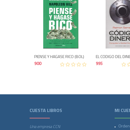
900
PIENSE Y HAGASE RICO (BOL)
EL CODIGO DEL DI
900
995
CUESTA LIBROS
MI CUE
Orden
Una empresa CCN