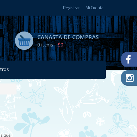
Registrar
Mi Cuenta
CANASTA DE COMPRAS
0
items -
$0
tros
Disponibilidad:
Agotado
os que