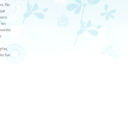
os. No
ejar
 pero
á en
mpuesto
ar
rías,
No fue