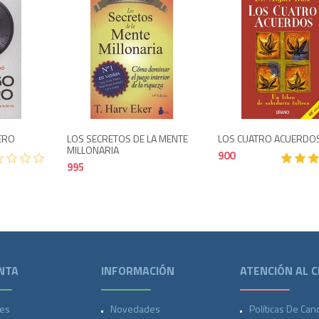
Agotado
995
995
NERO
LOS SECRETOS DE LA MENTE
LOS CUATRO ACUERDO
MILLONARIA
900
995
NTA
INFORMACIÓN
ATENCIÓN AL C
es
Novedades
Políticas De Can