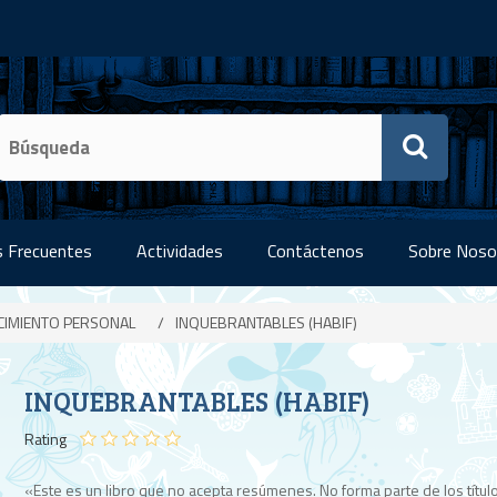
 Frecuentes
Actividades
Contáctenos
Sobre Noso
CIMIENTO PERSONAL
/
INQUEBRANTABLES (HABIF)
INQUEBRANTABLES (HABIF)
Rating
«Este es un libro que no acepta resúmenes. No forma parte de los títul