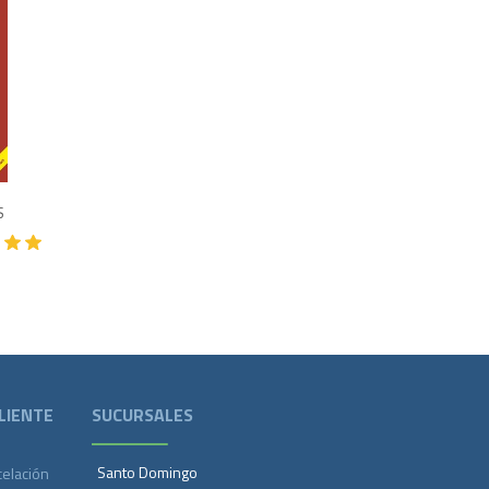
900
S
LIENTE
SUCURSALES
Santo Domingo
celación