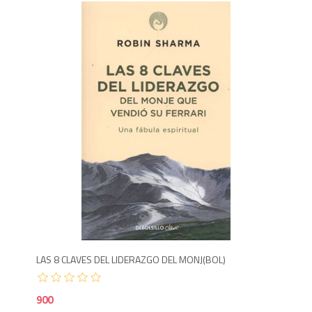
1,600
90
LAS 8 CLAVES DEL LIDERAZGO DEL MONJ(BOL)
DES
900
1,2