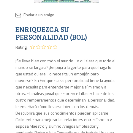
Disponib
ENRIQUEZCA SU
3 en
stock
PERSONALIDAD (BOL)
Rating
¡Se lleva bien con todo el mundo... o quisiera que todo el
mundo se largara? ¡Empuja a la gente para que haga lo
que usted quiere... o necesita un empujón paro
moverse? En Enriquezca su personalidad tiene la ayuda
que necesita para enten­derse mejor a sí mismo y a
otros. El análisis jovial que Florence Littauer hace de los
cuatro remperamentos que determinan la personalidad,
le enseñará cómo llevarse bien con los demás.
Descubrirá que sus conoci­mientos pueden aplicarse
fácilmente para mejorar las relaciones entre: Esposo y
esposa Maestro y alumno Amigos Empleador y
empleado Padre e hijo Compañeros de trabajo Una vez